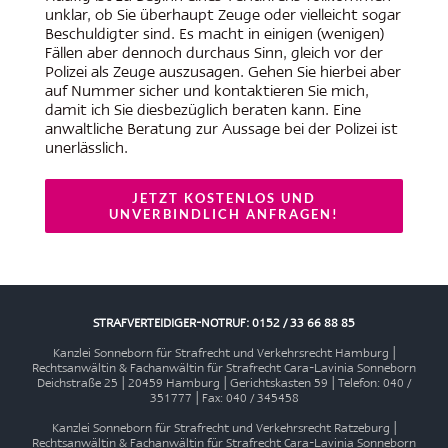
unklar, ob Sie überhaupt Zeuge oder vielleicht sogar
Beschuldigter sind. Es macht in einigen (wenigen)
Fällen aber dennoch durchaus Sinn, gleich vor der
Polizei als Zeuge auszusagen. Gehen Sie hierbei aber
auf Nummer sicher und kontaktieren Sie mich,
damit ich Sie diesbezüglich beraten kann. Eine
anwaltliche Beratung zur Aussage bei der Polizei ist
unerlässlich.
JETZT KOSTENLOS UND
UNVERBINDLICH ANFRAGEN!
STRAFVERTEIDIGER-NOTRUF: 0152 / 33 66 88 85
Kanzlei Sonneborn für Strafrecht und Verkehrsrecht Hamburg |
Rechtsanwältin & Fachanwältin für Strafrecht Cara-Lavinia Sonneborn
Deichstraße 25 | 20459 Hamburg | Gerichtskasten 59 | Telefon: 040 /
351777 | Fax: 040 / 345458
Kanzlei Sonneborn für Strafrecht und Verkehrsrecht Ratzeburg |
Rechtsanwältin & Fachanwältin für Strafrecht Cara-Lavinia Sonneborn