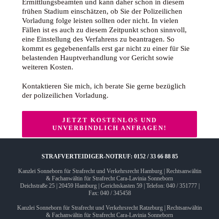
Ermittlungsbeamten und kann daher schon in diesem
frühen Stadium einschätzen, ob Sie der Polizeilichen
Vorladung folge leisten sollten oder nicht. In vielen
Fällen ist es auch zu diesem Zeitpunkt schon sinnvoll,
eine Einstellung des Verfahrens zu beantragen. So
kommt es gegebenenfalls erst gar nicht zu einer für Sie
belastenden Hauptverhandlung vor Gericht sowie
weiteren Kosten.
Kontaktieren Sie mich, ich berate Sie gerne bezüglich
der polizeilichen Vorladung.
JETZT KOSTENLOS UND
UNVERBINDLICH ANFRAGEN!
STRAFVERTEIDIGER-NOTRUF: 0152 / 33 66 88 85
Kanzlei Sonneborn für Strafrecht und Verkehrsrecht Hamburg | Rechtsanwältin
& Fachanwältin für Strafrecht Cara-Lavinia Sonneborn
Deichstraße 25 | 20459 Hamburg | Gerichtskasten 59 | Telefon: 040 / 351777 |
Fax: 040 / 345458
Kanzlei Sonneborn für Strafrecht und Verkehrsrecht Ratzeburg | Rechtsanwältin
& Fachanwältin für Strafrecht Cara-Lavinia Sonneborn